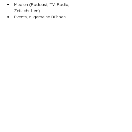
Medien (Podcast, TV, Radio, 
Zeitschriften)
Events, allgemeine Bühnen
📩 
Anfrage 
senden:
info.courageousheart@gmail.co
m
📄 
Themenprofil & Honorarinfo
 sende 
ich gerne auf Anfrage zu.
 Zusammenarbeit & Haltung
Ich arbeite mit Menschen zusammen, die 
nicht wegschauen wollen. Die sich 
einsetzen – in Bildung, Gesellschaft oder 
Kultur – für Aufklärung, Schutz und 
Prävention.
Wenn du mit mir zusammenarbeiten 