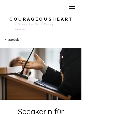
COURAGEOUSHEART
Strong hearts. Strong
women.
< zurück
Speakerin für